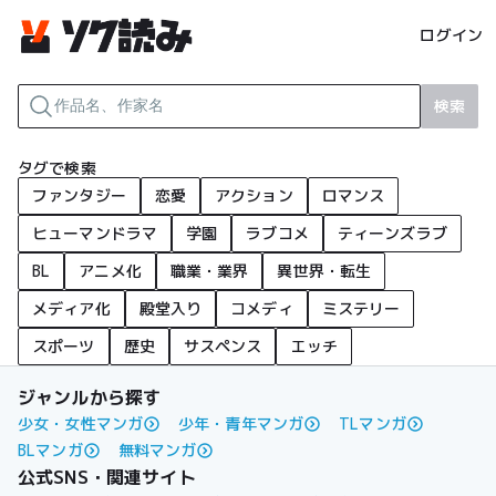
ログイン
検索
タグで検索
ファンタジー
恋愛
アクション
ロマンス
ヒューマンドラマ
学園
ラブコメ
ティーンズラブ
BL
アニメ化
職業・業界
異世界・転生
メディア化
殿堂入り
コメディ
ミステリー
スポーツ
歴史
サスペンス
エッチ
ジャンルから探す
少女・女性マンガ
少年・青年マンガ
TLマンガ
BLマンガ
無料マンガ
公式SNS・関連サイト