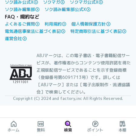
ソク読み公式X
ソクマガ
ソクマガ公式X
ソク読み編集部
ソク読み編集部公式X
FAQ・規約など
よくあるご質問
利用規約
個人情報保護方針
電気通信事業法に基づく表記
特定商取引法に基づく表記
運営会社
ABJマークは、この電子書店・電子書籍配信サー
ビスが、著作権者からコンテンツ使用許諾を得た
正規版配信サービスであることを示す登録商標
（登録番号第6091713号）です。詳しくは
［ABJマーク］または［電子出版制作・流通協議
会］で検索してください。
Copyright (C) 2024 and factory,inc All Rights Reserved.
ホーム
無料
検索
ポイント
本棚