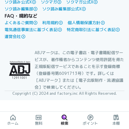
ソク読み公式X
ソクマガ
ソクマガ公式X
ソク読み編集部
ソク読み編集部公式X
FAQ・規約など
よくあるご質問
利用規約
個人情報保護方針
電気通信事業法に基づく表記
特定商取引法に基づく表記
運営会社
ABJマークは、この電子書店・電子書籍配信サー
ビスが、著作権者からコンテンツ使用許諾を得た
正規版配信サービスであることを示す登録商標
（登録番号第6091713号）です。詳しくは
［ABJマーク］または［電子出版制作・流通協議
会］で検索してください。
Copyright (C) 2024 and factory,inc All Rights Reserved.
ホーム
無料
検索
ポイント
本棚