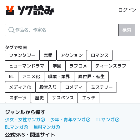
ログイン
検索
タグで検索
ファンタジー
恋愛
アクション
ロマンス
ヒューマンドラマ
学園
ラブコメ
ティーンズラブ
BL
アニメ化
職業・業界
異世界・転生
メディア化
殿堂入り
コメディ
ミステリー
スポーツ
歴史
サスペンス
エッチ
ジャンルから探す
少女・女性マンガ
少年・青年マンガ
TLマンガ
BLマンガ
無料マンガ
公式SNS・関連サイト