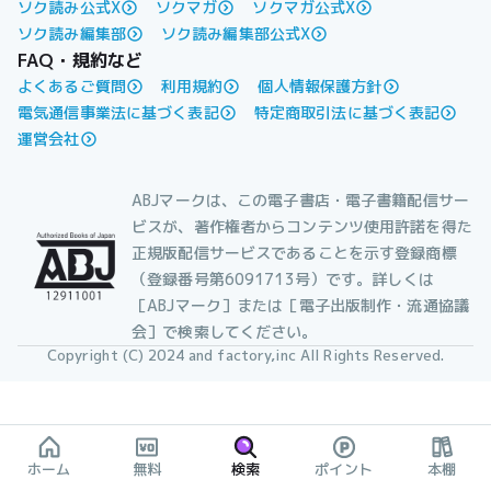
ソク読み公式X
ソクマガ
ソクマガ公式X
ソク読み編集部
ソク読み編集部公式X
FAQ・規約など
よくあるご質問
利用規約
個人情報保護方針
電気通信事業法に基づく表記
特定商取引法に基づく表記
運営会社
ABJマークは、この電子書店・電子書籍配信サー
ビスが、著作権者からコンテンツ使用許諾を得た
正規版配信サービスであることを示す登録商標
（登録番号第6091713号）です。詳しくは
［ABJマーク］または［電子出版制作・流通協議
会］で検索してください。
Copyright (C) 2024 and factory,inc All Rights Reserved.
ホーム
無料
検索
ポイント
本棚