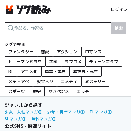
ログイン
検索
タグで検索
ファンタジー
恋愛
アクション
ロマンス
ヒューマンドラマ
学園
ラブコメ
ティーンズラブ
BL
アニメ化
職業・業界
異世界・転生
メディア化
殿堂入り
コメディ
ミステリー
スポーツ
歴史
サスペンス
エッチ
ジャンルから探す
少女・女性マンガ
少年・青年マンガ
TLマンガ
BLマンガ
無料マンガ
公式SNS・関連サイト