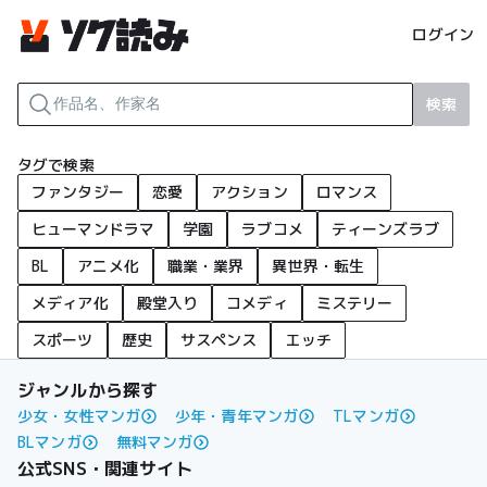
ログイン
検索
タグで検索
ファンタジー
恋愛
アクション
ロマンス
ヒューマンドラマ
学園
ラブコメ
ティーンズラブ
BL
アニメ化
職業・業界
異世界・転生
メディア化
殿堂入り
コメディ
ミステリー
スポーツ
歴史
サスペンス
エッチ
ジャンルから探す
少女・女性マンガ
少年・青年マンガ
TLマンガ
BLマンガ
無料マンガ
公式SNS・関連サイト