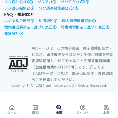
ソク読み公式X
ソクマガ
ソクマガ公式X
ソク読み編集部
ソク読み編集部公式X
FAQ・規約など
よくあるご質問
利用規約
個人情報保護方針
電気通信事業法に基づく表記
特定商取引法に基づく表記
運営会社
ABJマークは、この電子書店・電子書籍配信サー
ビスが、著作権者からコンテンツ使用許諾を得た
正規版配信サービスであることを示す登録商標
（登録番号第6091713号）です。詳しくは
［ABJマーク］または［電子出版制作・流通協議
会］で検索してください。
Copyright (C) 2024 and factory,inc All Rights Reserved.
ホーム
無料
検索
ポイント
本棚