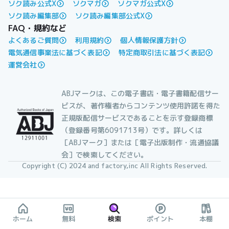
ソク読み公式X
ソクマガ
ソクマガ公式X
ソク読み編集部
ソク読み編集部公式X
FAQ・規約など
よくあるご質問
利用規約
個人情報保護方針
電気通信事業法に基づく表記
特定商取引法に基づく表記
運営会社
ABJマークは、この電子書店・電子書籍配信サー
ビスが、著作権者からコンテンツ使用許諾を得た
正規版配信サービスであることを示す登録商標
（登録番号第6091713号）です。詳しくは
［ABJマーク］または［電子出版制作・流通協議
会］で検索してください。
Copyright (C) 2024 and factory,inc All Rights Reserved.
ホーム
無料
検索
ポイント
本棚