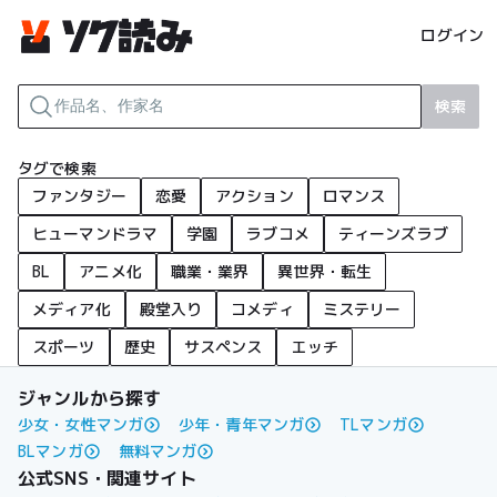
ログイン
検索
タグで検索
ファンタジー
恋愛
アクション
ロマンス
ヒューマンドラマ
学園
ラブコメ
ティーンズラブ
BL
アニメ化
職業・業界
異世界・転生
メディア化
殿堂入り
コメディ
ミステリー
スポーツ
歴史
サスペンス
エッチ
ジャンルから探す
少女・女性マンガ
少年・青年マンガ
TLマンガ
BLマンガ
無料マンガ
公式SNS・関連サイト