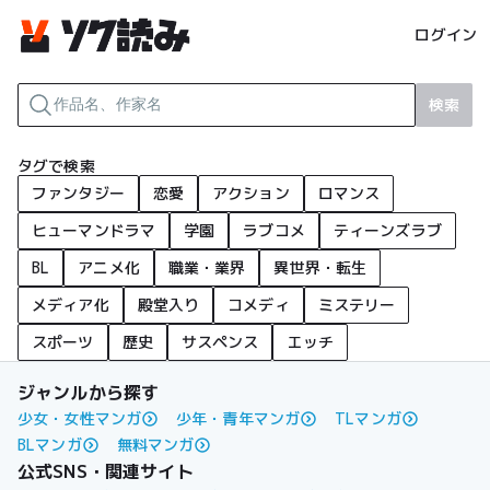
ログイン
検索
タグで検索
ファンタジー
恋愛
アクション
ロマンス
ヒューマンドラマ
学園
ラブコメ
ティーンズラブ
BL
アニメ化
職業・業界
異世界・転生
メディア化
殿堂入り
コメディ
ミステリー
スポーツ
歴史
サスペンス
エッチ
ジャンルから探す
少女・女性マンガ
少年・青年マンガ
TLマンガ
BLマンガ
無料マンガ
公式SNS・関連サイト