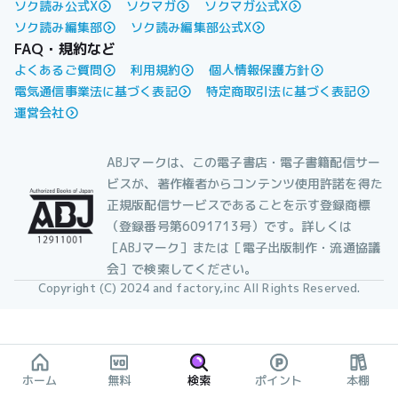
ソク読み公式X
ソクマガ
ソクマガ公式X
ソク読み編集部
ソク読み編集部公式X
FAQ・規約など
よくあるご質問
利用規約
個人情報保護方針
電気通信事業法に基づく表記
特定商取引法に基づく表記
運営会社
ABJマークは、この電子書店・電子書籍配信サー
ビスが、著作権者からコンテンツ使用許諾を得た
正規版配信サービスであることを示す登録商標
（登録番号第6091713号）です。詳しくは
［ABJマーク］または［電子出版制作・流通協議
会］で検索してください。
Copyright (C) 2024 and factory,inc All Rights Reserved.
ホーム
無料
検索
ポイント
本棚