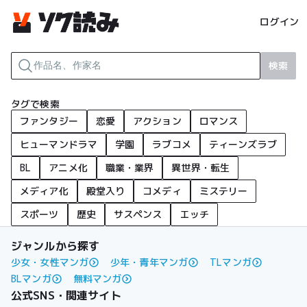
ログイン
検索
タグで検索
ファンタジー
恋愛
アクション
ロマンス
ヒューマンドラマ
学園
ラブコメ
ティーンズラブ
BL
アニメ化
職業・業界
異世界・転生
メディア化
殿堂入り
コメディ
ミステリー
スポーツ
歴史
サスペンス
エッチ
ジャンルから探す
少女・女性マンガ
少年・青年マンガ
TLマンガ
BLマンガ
無料マンガ
公式SNS・関連サイト