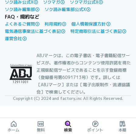
ソク読み公式X
ソクマガ
ソクマガ公式X
ソク読み編集部
ソク読み編集部公式X
FAQ・規約など
よくあるご質問
利用規約
個人情報保護方針
電気通信事業法に基づく表記
特定商取引法に基づく表記
運営会社
ABJマークは、この電子書店・電子書籍配信サー
ビスが、著作権者からコンテンツ使用許諾を得た
正規版配信サービスであることを示す登録商標
（登録番号第6091713号）です。詳しくは
［ABJマーク］または［電子出版制作・流通協議
会］で検索してください。
Copyright (C) 2024 and factory,inc All Rights Reserved.
ホーム
無料
検索
ポイント
本棚