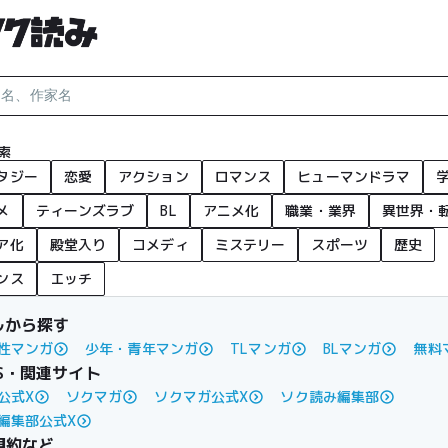
索
タジー
恋愛
アクション
ロマンス
ヒューマンドラマ
メ
ティーンズラブ
BL
アニメ化
職業・業界
異世界・
ア化
殿堂入り
コメディ
ミステリー
スポーツ
歴史
ンス
エッチ
ルから探す
性マンガ
少年・青年マンガ
TLマンガ
BLマンガ
無料
S・関連サイト
公式X
ソクマガ
ソクマガ公式X
ソク読み編集部
編集部公式X
規約など