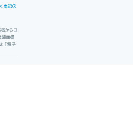
く表記
権者からコ
登録商標
たは［電子