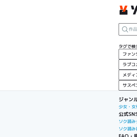
タグで検
ファン
ラブコ
メディ
サスペ
ジャン
少女・女
公式SN
ソク読み
ソク読み
FAQ・