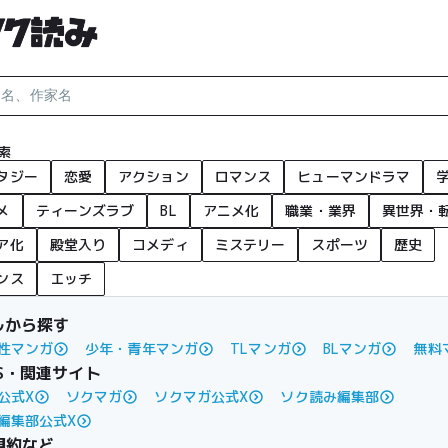
索
タジー
恋愛
アクション
ロマンス
ヒューマンドラマ
メ
ティーンズラブ
BL
アニメ化
職業・業界
異世界・
ア化
殿堂入り
コメディ
ミステリー
スポーツ
歴史
ンス
エッチ
ルから探す
性マンガ
少年・青年マンガ
TLマンガ
BLマンガ
無料
S・関連サイト
公式X
ソクマガ
ソクマガ公式X
ソク読み編集部
編集部公式X
規約など