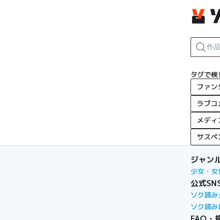
タグで検
ファン
ラブコ
メディ
サスペ
ジャン
少女・女
公式SN
ソク読み
ソク読み
FAQ・