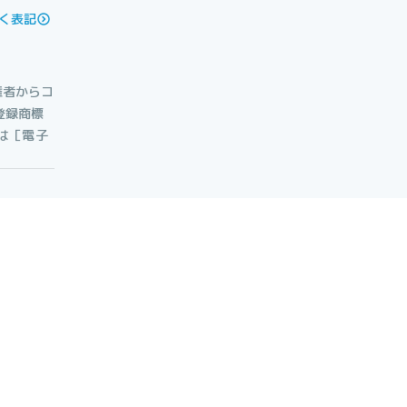
く表記
権者からコ
登録商標
たは［電子