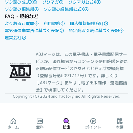
ソク読み公式X
ソクマガ
ソクマガ公式X
ソク読み編集部
ソク読み編集部公式X
FAQ・規約など
よくあるご質問
利用規約
個人情報保護方針
電気通信事業法に基づく表記
特定商取引法に基づく表記
運営会社
ABJマークは、この電子書店・電子書籍配信サー
ビスが、著作権者からコンテンツ使用許諾を得た
正規版配信サービスであることを示す登録商標
（登録番号第6091713号）です。詳しくは
［ABJマーク］または［電子出版制作・流通協議
会］で検索してください。
Copyright (C) 2024 and factory,inc All Rights Reserved.
ホーム
無料
検索
ポイント
本棚