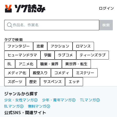
ログイン
検索
タグで検索
ファンタジー
恋愛
アクション
ロマンス
ヒューマンドラマ
学園
ラブコメ
ティーンズラブ
BL
アニメ化
職業・業界
異世界・転生
メディア化
殿堂入り
コメディ
ミステリー
スポーツ
歴史
サスペンス
エッチ
ジャンルから探す
少女・女性マンガ
少年・青年マンガ
TLマンガ
BLマンガ
無料マンガ
公式SNS・関連サイト