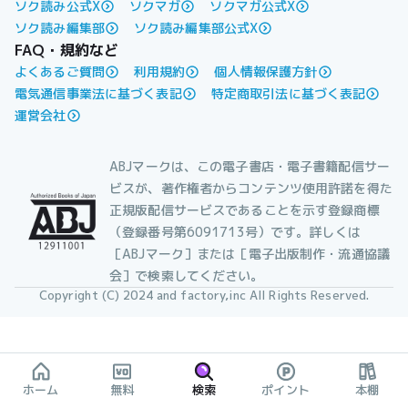
ソク読み公式X
ソクマガ
ソクマガ公式X
ソク読み編集部
ソク読み編集部公式X
FAQ・規約など
よくあるご質問
利用規約
個人情報保護方針
電気通信事業法に基づく表記
特定商取引法に基づく表記
運営会社
ABJマークは、この電子書店・電子書籍配信サー
ビスが、著作権者からコンテンツ使用許諾を得た
正規版配信サービスであることを示す登録商標
（登録番号第6091713号）です。詳しくは
［ABJマーク］または［電子出版制作・流通協議
会］で検索してください。
Copyright (C) 2024 and factory,inc All Rights Reserved.
ホーム
無料
検索
ポイント
本棚