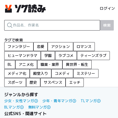
ログイン
検索
タグで検索
ファンタジー
恋愛
アクション
ロマンス
ヒューマンドラマ
学園
ラブコメ
ティーンズラブ
BL
アニメ化
職業・業界
異世界・転生
メディア化
殿堂入り
コメディ
ミステリー
スポーツ
歴史
サスペンス
エッチ
ジャンルから探す
少女・女性マンガ
少年・青年マンガ
TLマンガ
BLマンガ
無料マンガ
公式SNS・関連サイト