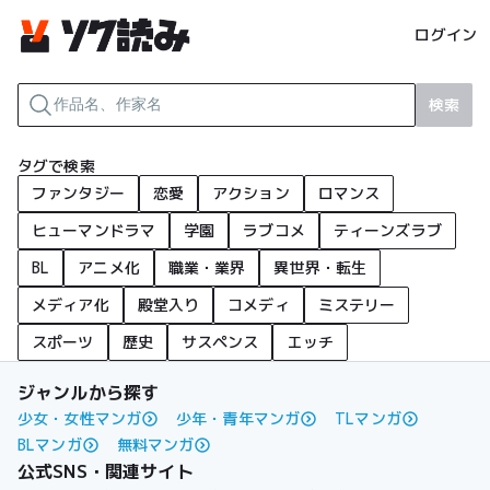
ログイン
検索
タグで検索
ファンタジー
恋愛
アクション
ロマンス
ヒューマンドラマ
学園
ラブコメ
ティーンズラブ
BL
アニメ化
職業・業界
異世界・転生
メディア化
殿堂入り
コメディ
ミステリー
スポーツ
歴史
サスペンス
エッチ
ジャンルから探す
少女・女性マンガ
少年・青年マンガ
TLマンガ
BLマンガ
無料マンガ
公式SNS・関連サイト