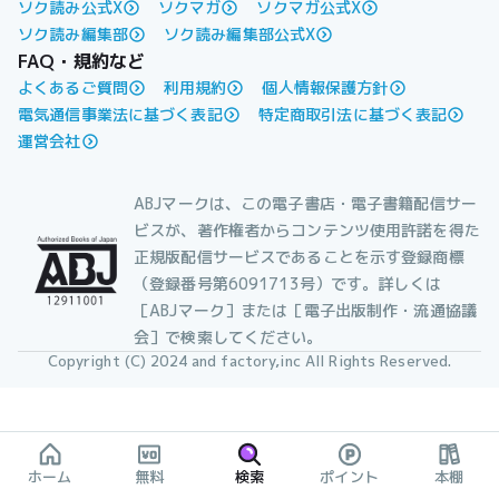
ソク読み公式X
ソクマガ
ソクマガ公式X
ソク読み編集部
ソク読み編集部公式X
FAQ・規約など
よくあるご質問
利用規約
個人情報保護方針
電気通信事業法に基づく表記
特定商取引法に基づく表記
運営会社
ABJマークは、この電子書店・電子書籍配信サー
ビスが、著作権者からコンテンツ使用許諾を得た
正規版配信サービスであることを示す登録商標
（登録番号第6091713号）です。詳しくは
［ABJマーク］または［電子出版制作・流通協議
会］で検索してください。
Copyright (C) 2024 and factory,inc All Rights Reserved.
ホーム
無料
検索
ポイント
本棚