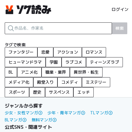
ログイン
検索
タグで検索
ファンタジー
恋愛
アクション
ロマンス
ヒューマンドラマ
学園
ラブコメ
ティーンズラブ
BL
アニメ化
職業・業界
異世界・転生
メディア化
殿堂入り
コメディ
ミステリー
スポーツ
歴史
サスペンス
エッチ
ジャンルから探す
少女・女性マンガ
少年・青年マンガ
TLマンガ
BLマンガ
無料マンガ
公式SNS・関連サイト