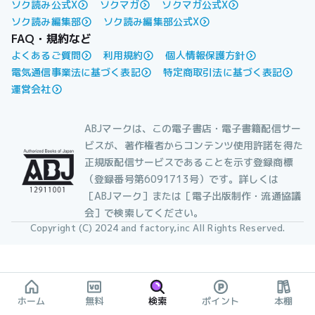
ソク読み公式X
ソクマガ
ソクマガ公式X
ソク読み編集部
ソク読み編集部公式X
FAQ・規約など
よくあるご質問
利用規約
個人情報保護方針
電気通信事業法に基づく表記
特定商取引法に基づく表記
運営会社
ABJマークは、この電子書店・電子書籍配信サー
ビスが、著作権者からコンテンツ使用許諾を得た
正規版配信サービスであることを示す登録商標
（登録番号第6091713号）です。詳しくは
［ABJマーク］または［電子出版制作・流通協議
会］で検索してください。
Copyright (C) 2024 and factory,inc All Rights Reserved.
ホーム
無料
検索
ポイント
本棚