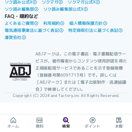
ソク読み公式X
ソクマガ
ソクマガ公式X
ソク読み編集部
ソク読み編集部公式X
FAQ・規約など
よくあるご質問
利用規約
個人情報保護方針
電気通信事業法に基づく表記
特定商取引法に基づく表記
運営会社
ABJマークは、この電子書店・電子書籍配信サー
ビスが、著作権者からコンテンツ使用許諾を得た
正規版配信サービスであることを示す登録商標
（登録番号第6091713号）です。詳しくは
［ABJマーク］または［電子出版制作・流通協議
会］で検索してください。
Copyright (C) 2024 and factory,inc All Rights Reserved.
ホーム
無料
検索
ポイント
本棚