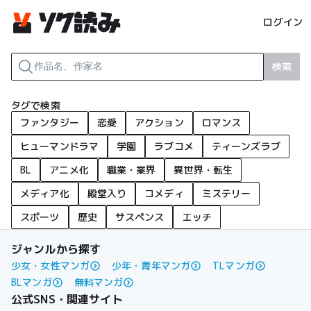
ログイン
検索
タグで検索
ファンタジー
恋愛
アクション
ロマンス
ヒューマンドラマ
学園
ラブコメ
ティーンズラブ
BL
アニメ化
職業・業界
異世界・転生
メディア化
殿堂入り
コメディ
ミステリー
スポーツ
歴史
サスペンス
エッチ
ジャンルから探す
少女・女性マンガ
少年・青年マンガ
TLマンガ
BLマンガ
無料マンガ
公式SNS・関連サイト