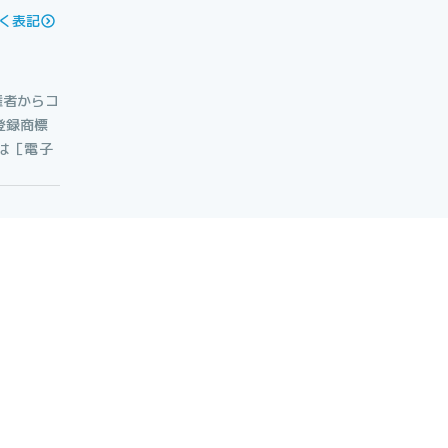
く表記
権者からコ
登録商標
たは［電子