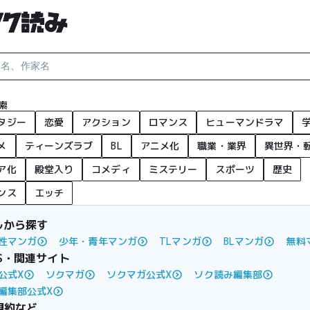
索
タジー
恋愛
アクション
ロマンス
ヒューマンドラマ
メ
ティーンズラブ
BL
アニメ化
職業・業界
異世界・
ア化
殿堂入り
コメディ
ミステリー
スポーツ
歴史
ンス
エッチ
ルから探す
性マンガ
少年・青年マンガ
TLマンガ
BLマンガ
無料
S・関連サイト
公式X
ソクマガ
ソクマガ公式X
ソク読み編集部
編集部公式X
規約など