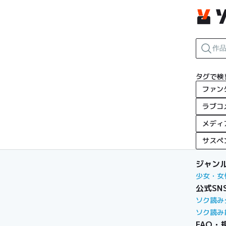
タグで検
ファン
ラブコ
メディ
サスペ
ジャン
少女・女
公式SN
ソク読み
ソク読み
FAQ・