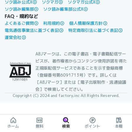
ソク読み公式X
ソクマガ
ソクマガ公式X
ソク読み編集部
ソク読み編集部公式X
FAQ・規約など
よくあるご質問
利用規約
個人情報保護方針
電気通信事業法に基づく表記
特定商取引法に基づく表記
運営会社
ABJマークは、この電子書店・電子書籍配信サー
ビスが、著作権者からコンテンツ使用許諾を得た
正規版配信サービスであることを示す登録商標
（登録番号第6091713号）です。詳しくは
［ABJマーク］または［電子出版制作・流通協議
会］で検索してください。
Copyright (C) 2024 and factory,inc All Rights Reserved.
ホーム
無料
検索
ポイント
本棚