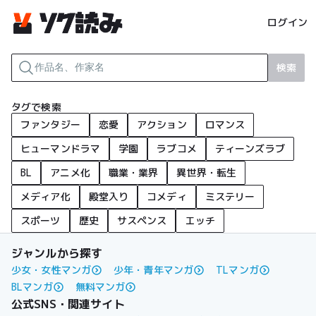
ログイン
検索
タグで検索
ファンタジー
恋愛
アクション
ロマンス
ヒューマンドラマ
学園
ラブコメ
ティーンズラブ
BL
アニメ化
職業・業界
異世界・転生
メディア化
殿堂入り
コメディ
ミステリー
スポーツ
歴史
サスペンス
エッチ
ジャンルから探す
少女・女性マンガ
少年・青年マンガ
TLマンガ
BLマンガ
無料マンガ
公式SNS・関連サイト