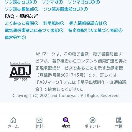
ソク読み公式X
ソクマガ
ソクマガ公式X
ソク読み編集部
ソク読み編集部公式X
FAQ・規約など
よくあるご質問
利用規約
個人情報保護方針
電気通信事業法に基づく表記
特定商取引法に基づく表記
運営会社
ABJマークは、この電子書店・電子書籍配信サー
ビスが、著作権者からコンテンツ使用許諾を得た
正規版配信サービスであることを示す登録商標
（登録番号第6091713号）です。詳しくは
［ABJマーク］または［電子出版制作・流通協議
会］で検索してください。
Copyright (C) 2024 and factory,inc All Rights Reserved.
ホーム
無料
検索
ポイント
本棚