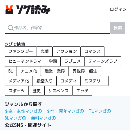
ログイン
検索
タグで検索
ファンタジー
恋愛
アクション
ロマンス
ヒューマンドラマ
学園
ラブコメ
ティーンズラブ
BL
アニメ化
職業・業界
異世界・転生
メディア化
殿堂入り
コメディ
ミステリー
スポーツ
歴史
サスペンス
エッチ
ジャンルから探す
少女・女性マンガ
少年・青年マンガ
TLマンガ
BLマンガ
無料マンガ
公式SNS・関連サイト