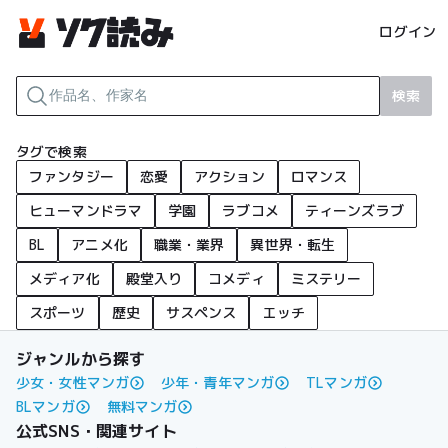
ログイン
検索
タグで検索
ファンタジー
恋愛
アクション
ロマンス
ヒューマンドラマ
学園
ラブコメ
ティーンズラブ
BL
アニメ化
職業・業界
異世界・転生
メディア化
殿堂入り
コメディ
ミステリー
スポーツ
歴史
サスペンス
エッチ
ジャンルから探す
少女・女性マンガ
少年・青年マンガ
TLマンガ
BLマンガ
無料マンガ
公式SNS・関連サイト