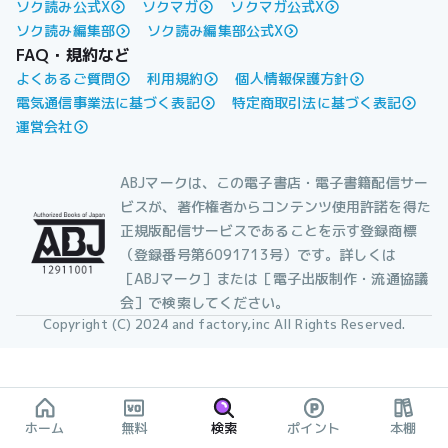
ソク読み公式X
ソクマガ
ソクマガ公式X
ソク読み編集部
ソク読み編集部公式X
FAQ・規約など
よくあるご質問
利用規約
個人情報保護方針
電気通信事業法に基づく表記
特定商取引法に基づく表記
運営会社
ABJマークは、この電子書店・電子書籍配信サー
ビスが、著作権者からコンテンツ使用許諾を得た
正規版配信サービスであることを示す登録商標
（登録番号第6091713号）です。詳しくは
［ABJマーク］または［電子出版制作・流通協議
会］で検索してください。
Copyright (C) 2024 and factory,inc All Rights Reserved.
ホーム
無料
検索
ポイント
本棚