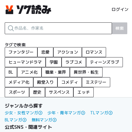
ログイン
検索
タグで検索
ファンタジー
恋愛
アクション
ロマンス
ヒューマンドラマ
学園
ラブコメ
ティーンズラブ
BL
アニメ化
職業・業界
異世界・転生
メディア化
殿堂入り
コメディ
ミステリー
スポーツ
歴史
サスペンス
エッチ
ジャンルから探す
少女・女性マンガ
少年・青年マンガ
TLマンガ
BLマンガ
無料マンガ
公式SNS・関連サイト