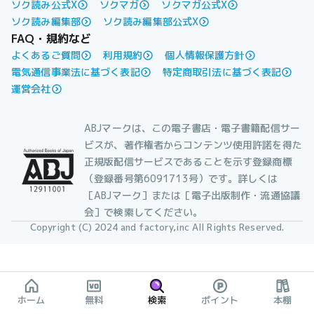
ソク読み公式X
ソクマガ
ソクマガ公式X
ソク読み編集部
ソク読み編集部公式X
FAQ・規約など
よくあるご質問
利用規約
個人情報保護方針
電気通信事業法に基づく表記
特定商取引法に基づく表記
運営会社
ABJマークは、この電子書店・電子書籍配信サー
ビスが、著作権者からコンテンツ使用許諾を得た
正規版配信サービスであることを示す登録商標
（登録番号第6091713号）です。詳しくは
［ABJマーク］または［電子出版制作・流通協議
会］で検索してください。
Copyright (C) 2024 and factory,inc All Rights Reserved.
ホーム
無料
検索
ポイント
本棚