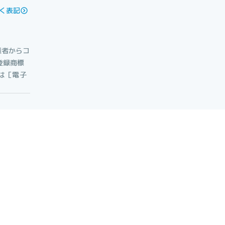
く表記
権者からコ
登録商標
たは［電子