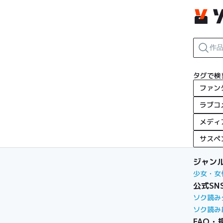
タグで検
ファン
ラブコ
メディ
サスペ
ジャン
少女・女
公式SN
ソク読み
ソク読み
FAQ・