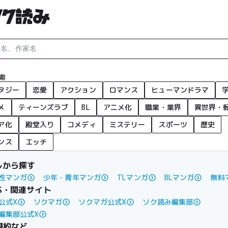
索
タジー
恋愛
アクション
ロマンス
ヒューマンドラマ
メ
ティーンズラブ
BL
アニメ化
職業・業界
異世界・
ア化
殿堂入り
コメディ
ミステリー
スポーツ
歴史
ンス
エッチ
ルから探す
性マンガ
少年・青年マンガ
TLマンガ
BLマンガ
無料
S・関連サイト
公式X
ソクマガ
ソクマガ公式X
ソク読み編集部
編集部公式X
規約など