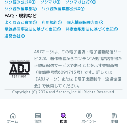
ソク読み公式X
ソクマガ
ソクマガ公式X
ソク読み編集部
ソク読み編集部公式X
FAQ・規約など
よくあるご質問
利用規約
個人情報保護方針
電気通信事業法に基づく表記
特定商取引法に基づく表記
運営会社
ABJマークは、この電子書店・電子書籍配信サー
ビスが、著作権者からコンテンツ使用許諾を得た
正規版配信サービスであることを示す登録商標
（登録番号第6091713号）です。詳しくは
［ABJマーク］または［電子出版制作・流通協議
会］で検索してください。
Copyright (C) 2024 and factory,inc All Rights Reserved.
ホーム
無料
検索
ポイント
本棚