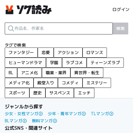
ログイン
検索
タグで検索
ファンタジー
恋愛
アクション
ロマンス
ヒューマンドラマ
学園
ラブコメ
ティーンズラブ
BL
アニメ化
職業・業界
異世界・転生
メディア化
殿堂入り
コメディ
ミステリー
スポーツ
歴史
サスペンス
エッチ
ジャンルから探す
少女・女性マンガ
少年・青年マンガ
TLマンガ
BLマンガ
無料マンガ
公式SNS・関連サイト