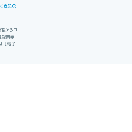
く表記
権者からコ
登録商標
たは［電子