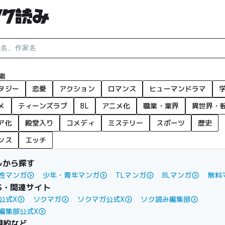
索
タジー
恋愛
アクション
ロマンス
ヒューマンドラマ
メ
ティーンズラブ
BL
アニメ化
職業・業界
異世界・
ア化
殿堂入り
コメディ
ミステリー
スポーツ
歴史
ンス
エッチ
ルから探す
性マンガ
少年・青年マンガ
TLマンガ
BLマンガ
無料
S・関連サイト
公式X
ソクマガ
ソクマガ公式X
ソク読み編集部
編集部公式X
規約など