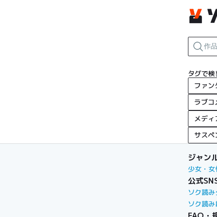
タグで検
ファン
ラブコ
メディ
サスペ
ジャン
少女・女
公式SN
ソク読み
ソク読み
FAQ・