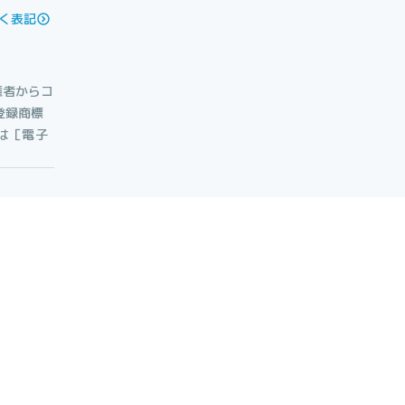
く表記
権者からコ
登録商標
たは［電子