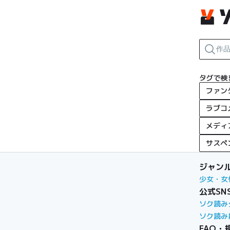
タグで検
ファン
ラブコ
メディ
サスペ
ジャン
少女・女
公式SN
ソク読み
ソク読み
FAQ・