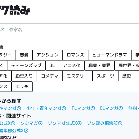
索
タジー
恋愛
アクション
ロマンス
ヒューマンドラマ
メ
ティーンズラブ
BL
アニメ化
職業・業界
異世界・
ア化
殿堂入り
コメディ
ミステリー
スポーツ
歴史
ンス
エッチ
ルから探す
性マンガ
少年・青年マンガ
TLマンガ
BLマンガ
無料
S・関連サイト
公式X
ソクマガ
ソクマガ公式X
ソク読み編集部
編集部公式X
規約など