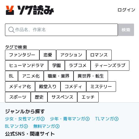
ログイン
検索
タグで検索
ファンタジー
恋愛
アクション
ロマンス
ヒューマンドラマ
学園
ラブコメ
ティーンズラブ
BL
アニメ化
職業・業界
異世界・転生
メディア化
殿堂入り
コメディ
ミステリー
スポーツ
歴史
サスペンス
エッチ
ジャンルから探す
少女・女性マンガ
少年・青年マンガ
TLマンガ
BLマンガ
無料マンガ
公式SNS・関連サイト