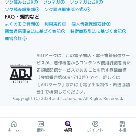
ソク読み公式X
ソクマガ
ソクマガ公式X
ソク読み編集部
ソク読み編集部公式X
FAQ・規約など
よくあるご質問
利用規約
個人情報保護方針
電気通信事業法に基づく表記
特定商取引法に基づく表記
運営会社
ABJマークは、この電子書店・電子書籍配信サー
ビスが、著作権者からコンテンツ使用許諾を得た
正規版配信サービスであることを示す登録商標
（登録番号第6091713号）です。詳しくは
［ABJマーク］または［電子出版制作・流通協議
会］で検索してください。
Copyright (C) 2024 and factory,inc All Rights Reserved.
ホーム
無料
検索
ポイント
本棚