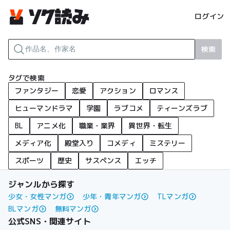
ログイン
検索
タグで検索
ファンタジー
恋愛
アクション
ロマンス
ヒューマンドラマ
学園
ラブコメ
ティーンズラブ
BL
アニメ化
職業・業界
異世界・転生
メディア化
殿堂入り
コメディ
ミステリー
スポーツ
歴史
サスペンス
エッチ
ジャンルから探す
少女・女性マンガ
少年・青年マンガ
TLマンガ
BLマンガ
無料マンガ
公式SNS・関連サイト