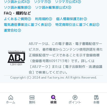
ソク読み公式X
ソクマガ
ソクマガ公式X
ソク読み編集部
ソク読み編集部公式X
FAQ・規約など
よくあるご質問
利用規約
個人情報保護方針
電気通信事業法に基づく表記
特定商取引法に基づく表記
運営会社
ABJマークは、この電子書店・電子書籍配信サー
ビスが、著作権者からコンテンツ使用許諾を得た
正規版配信サービスであることを示す登録商標
（登録番号第6091713号）です。詳しくは
［ABJマーク］または［電子出版制作・流通協議
会］で検索してください。
Copyright (C) 2024 and factory,inc All Rights Reserved.
ホーム
無料
検索
ポイント
本棚