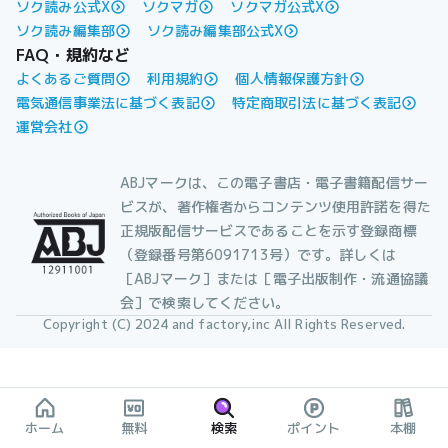
ソク読み公式X
ソクマガ
ソクマガ公式X
ソク読み編集部
ソク読み編集部公式X
FAQ・規約など
よくあるご質問
利用規約
個人情報保護方針
電気通信事業法に基づく表記
特定商取引法に基づく表記
運営会社
ABJマークは、この電子書店・電子書籍配信サー
ビスが、著作権者からコンテンツ使用許諾を得た
正規版配信サービスであることを示す登録商標
（登録番号第6091713号）です。詳しくは
［ABJマーク］または［電子出版制作・流通協議
会］で検索してください。
Copyright (C) 2024 and factory,inc All Rights Reserved.
ホーム
無料
検索
ポイント
本棚