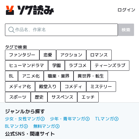
ログイン
検索
タグで検索
ファンタジー
恋愛
アクション
ロマンス
ヒューマンドラマ
学園
ラブコメ
ティーンズラブ
BL
アニメ化
職業・業界
異世界・転生
メディア化
殿堂入り
コメディ
ミステリー
スポーツ
歴史
サスペンス
エッチ
ジャンルから探す
少女・女性マンガ
少年・青年マンガ
TLマンガ
BLマンガ
無料マンガ
公式SNS・関連サイト