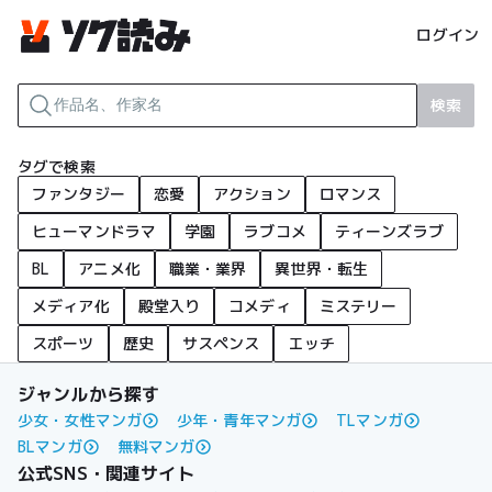
ログイン
検索
タグで検索
ファンタジー
恋愛
アクション
ロマンス
ヒューマンドラマ
学園
ラブコメ
ティーンズラブ
BL
アニメ化
職業・業界
異世界・転生
メディア化
殿堂入り
コメディ
ミステリー
スポーツ
歴史
サスペンス
エッチ
ジャンルから探す
少女・女性マンガ
少年・青年マンガ
TLマンガ
BLマンガ
無料マンガ
公式SNS・関連サイト