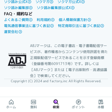
ソク読み公式X
ソクマガ
ソクマガ公式X
ソク読み編集部
ソク読み編集部公式X
FAQ・規約など
よくあるご質問
利用規約
個人情報保護方針
電気通信事業法に基づく表記
特定商取引法に基づく表記
運営会社
ABJマークは、この電子書店・電子書籍配信サー
ビスが、著作権者からコンテンツ使用許諾を得た
正規版配信サービスであることを示す登録商標
（登録番号第6091713号）です。詳しくは
［ABJマーク］または［電子出版制作・流通協議
会］で検索してください。
Copyright (C) 2024 and factory,inc All Rights Reserved.
ホーム
無料
検索
ポイント
本棚