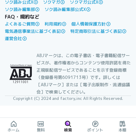
ソク読み公式X
ソクマガ
ソクマガ公式X
ソク読み編集部
ソク読み編集部公式X
FAQ・規約など
よくあるご質問
利用規約
個人情報保護方針
電気通信事業法に基づく表記
特定商取引法に基づく表記
運営会社
ABJマークは、この電子書店・電子書籍配信サー
ビスが、著作権者からコンテンツ使用許諾を得た
正規版配信サービスであることを示す登録商標
（登録番号第6091713号）です。詳しくは
［ABJマーク］または［電子出版制作・流通協議
会］で検索してください。
Copyright (C) 2024 and factory,inc All Rights Reserved.
ホーム
無料
検索
ポイント
本棚