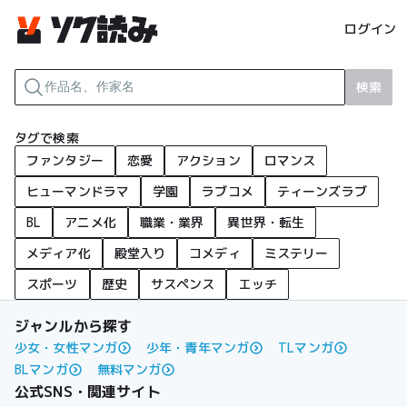
ログイン
検索
タグで検索
ファンタジー
恋愛
アクション
ロマンス
ヒューマンドラマ
学園
ラブコメ
ティーンズラブ
BL
アニメ化
職業・業界
異世界・転生
メディア化
殿堂入り
コメディ
ミステリー
スポーツ
歴史
サスペンス
エッチ
ジャンルから探す
少女・女性マンガ
少年・青年マンガ
TLマンガ
BLマンガ
無料マンガ
公式SNS・関連サイト