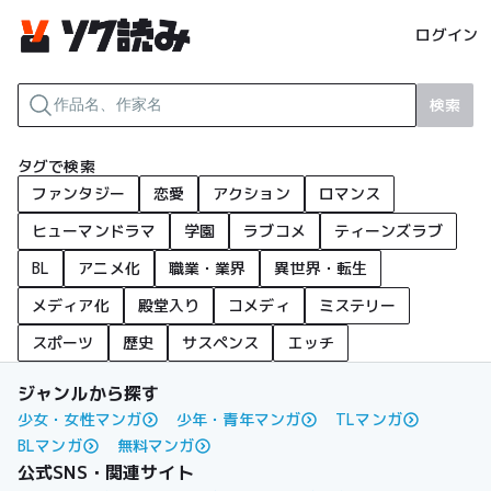
ログイン
検索
タグで検索
ファンタジー
恋愛
アクション
ロマンス
ヒューマンドラマ
学園
ラブコメ
ティーンズラブ
BL
アニメ化
職業・業界
異世界・転生
メディア化
殿堂入り
コメディ
ミステリー
スポーツ
歴史
サスペンス
エッチ
ジャンルから探す
少女・女性マンガ
少年・青年マンガ
TLマンガ
BLマンガ
無料マンガ
公式SNS・関連サイト