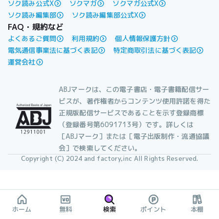
ソク読み公式X
ソクマガ
ソクマガ公式X
ソク読み編集部
ソク読み編集部公式X
FAQ・規約など
よくあるご質問
利用規約
個人情報保護方針
電気通信事業法に基づく表記
特定商取引法に基づく表記
運営会社
ABJマークは、この電子書店・電子書籍配信サー
ビスが、著作権者からコンテンツ使用許諾を得た
正規版配信サービスであることを示す登録商標
（登録番号第6091713号）です。詳しくは
［ABJマーク］または［電子出版制作・流通協議
会］で検索してください。
Copyright (C) 2024 and factory,inc All Rights Reserved.
ホーム
無料
検索
ポイント
本棚