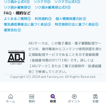
ソク読み公式X
ソクマガ
ソクマガ公式X
ソク読み編集部
ソク読み編集部公式X
FAQ・規約など
よくあるご質問
利用規約
個人情報保護方針
電気通信事業法に基づく表記
特定商取引法に基づく表記
運営会社
ABJマークは、この電子書店・電子書籍配信サー
ビスが、著作権者からコンテンツ使用許諾を得た
正規版配信サービスであることを示す登録商標
（登録番号第6091713号）です。詳しくは
［ABJマーク］または［電子出版制作・流通協議
会］で検索してください。
Copyright (C) 2024 and factory,inc All Rights Reserved.
ホーム
無料
検索
ポイント
本棚