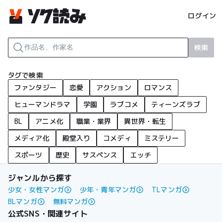
ログイン
検索
タグで検索
ファンタジー
恋愛
アクション
ロマンス
ヒューマンドラマ
学園
ラブコメ
ティーンズラブ
BL
アニメ化
職業・業界
異世界・転生
メディア化
殿堂入り
コメディ
ミステリー
スポーツ
歴史
サスペンス
エッチ
ジャンルから探す
少女・女性マンガ
少年・青年マンガ
TLマンガ
BLマンガ
無料マンガ
公式SNS・関連サイト