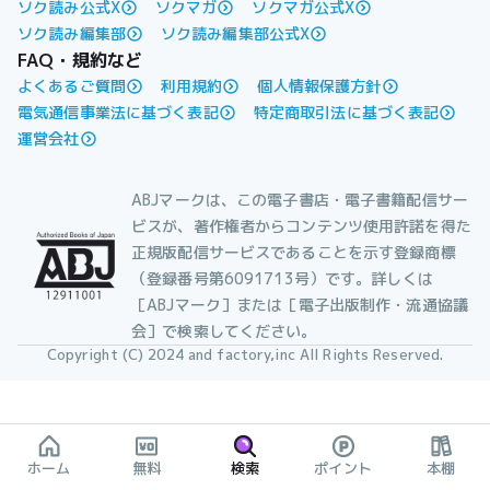
ソク読み公式X
ソクマガ
ソクマガ公式X
ソク読み編集部
ソク読み編集部公式X
FAQ・規約など
よくあるご質問
利用規約
個人情報保護方針
電気通信事業法に基づく表記
特定商取引法に基づく表記
運営会社
ABJマークは、この電子書店・電子書籍配信サー
ビスが、著作権者からコンテンツ使用許諾を得た
正規版配信サービスであることを示す登録商標
（登録番号第6091713号）です。詳しくは
［ABJマーク］または［電子出版制作・流通協議
会］で検索してください。
Copyright (C) 2024 and factory,inc All Rights Reserved.
ホーム
無料
検索
ポイント
本棚