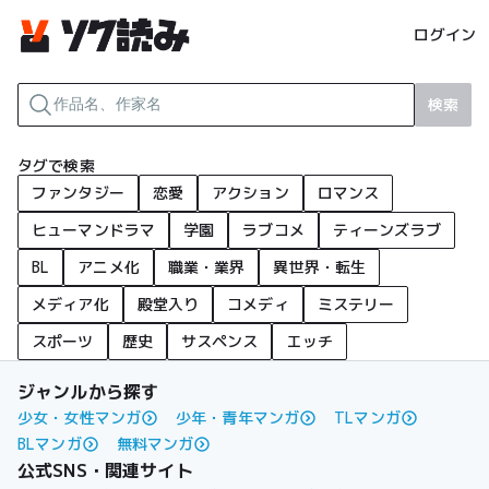
ログイン
検索
タグで検索
ファンタジー
恋愛
アクション
ロマンス
ヒューマンドラマ
学園
ラブコメ
ティーンズラブ
BL
アニメ化
職業・業界
異世界・転生
メディア化
殿堂入り
コメディ
ミステリー
スポーツ
歴史
サスペンス
エッチ
ジャンルから探す
少女・女性マンガ
少年・青年マンガ
TLマンガ
BLマンガ
無料マンガ
公式SNS・関連サイト