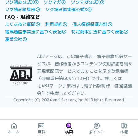
ソク読み公式X
ソクマガ
ソクマガ公式X
ソク読み編集部
ソク読み編集部公式X
FAQ・規約など
よくあるご質問
利用規約
個人情報保護方針
電気通信事業法に基づく表記
特定商取引法に基づく表記
運営会社
ABJマークは、この電子書店・電子書籍配信サー
ビスが、著作権者からコンテンツ使用許諾を得た
正規版配信サービスであることを示す登録商標
（登録番号第6091713号）です。詳しくは
［ABJマーク］または［電子出版制作・流通協議
会］で検索してください。
Copyright (C) 2024 and factory,inc All Rights Reserved.
ホーム
無料
検索
ポイント
本棚