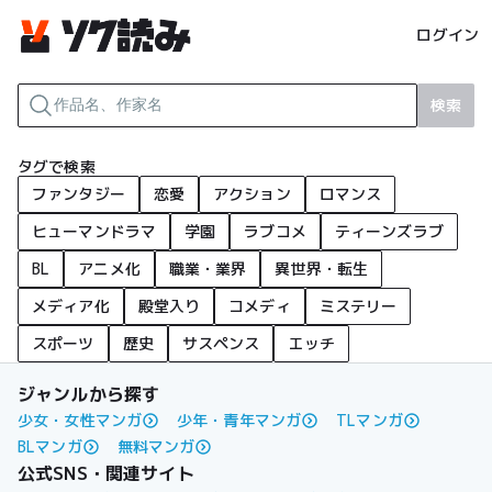
ログイン
検索
タグで検索
ファンタジー
恋愛
アクション
ロマンス
ヒューマンドラマ
学園
ラブコメ
ティーンズラブ
BL
アニメ化
職業・業界
異世界・転生
メディア化
殿堂入り
コメディ
ミステリー
スポーツ
歴史
サスペンス
エッチ
ジャンルから探す
少女・女性マンガ
少年・青年マンガ
TLマンガ
BLマンガ
無料マンガ
公式SNS・関連サイト