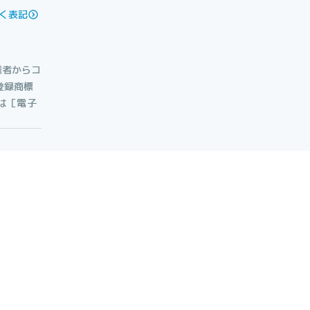
く表記
権者からコ
登録商標
たは［電子