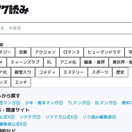
索
タジー
恋愛
アクション
ロマンス
ヒューマンドラマ
メ
ティーンズラブ
BL
アニメ化
職業・業界
異世界・
ア化
殿堂入り
コメディ
ミステリー
スポーツ
歴史
ンス
エッチ
ルから探す
性マンガ
少年・青年マンガ
TLマンガ
BLマンガ
無料
S・関連サイト
公式X
ソクマガ
ソクマガ公式X
ソク読み編集部
編集部公式X
規約など