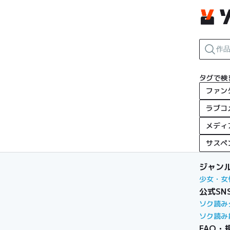
タグで検
ファン
ラブコ
メディ
サスペ
ジャン
少女・女
公式SN
ソク読み
ソク読み
FAQ・