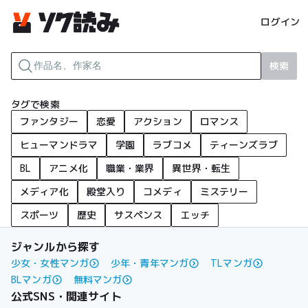
ログイン
検索
タグで検索
ファンタジー
恋愛
アクション
ロマンス
ヒューマンドラマ
学園
ラブコメ
ティーンズラブ
BL
アニメ化
職業・業界
異世界・転生
メディア化
殿堂入り
コメディ
ミステリー
スポーツ
歴史
サスペンス
エッチ
ジャンルから探す
少女・女性マンガ
少年・青年マンガ
TLマンガ
BLマンガ
無料マンガ
公式SNS・関連サイト