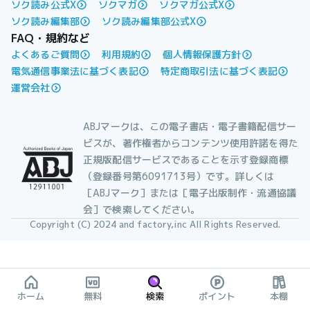
ソク読み公式X
ソクマガ
ソクマガ公式X
ソク読み編集部
ソク読み編集部公式X
FAQ・規約など
よくあるご質問
利用規約
個人情報保護方針
電気通信事業法に基づく表記
特定商取引法に基づく表記
運営会社
ABJマークは、この電子書店・電子書籍配信サー
ビスが、著作権者からコンテンツ使用許諾を得た
正規版配信サービスであることを示す登録商標
（登録番号第6091713号）です。詳しくは
［ABJマーク］または［電子出版制作・流通協議
会］で検索してください。
Copyright (C) 2024 and factory,inc All Rights Reserved.
ホーム
無料
検索
ポイント
本棚