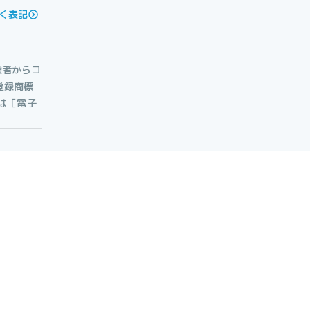
く表記
権者からコ
登録商標
たは［電子