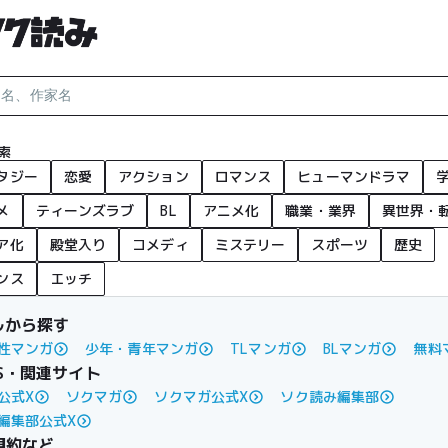
索
タジー
恋愛
アクション
ロマンス
ヒューマンドラマ
メ
ティーンズラブ
BL
アニメ化
職業・業界
異世界・
ア化
殿堂入り
コメディ
ミステリー
スポーツ
歴史
ンス
エッチ
ルから探す
性マンガ
少年・青年マンガ
TLマンガ
BLマンガ
無料
S・関連サイト
公式X
ソクマガ
ソクマガ公式X
ソク読み編集部
編集部公式X
規約など