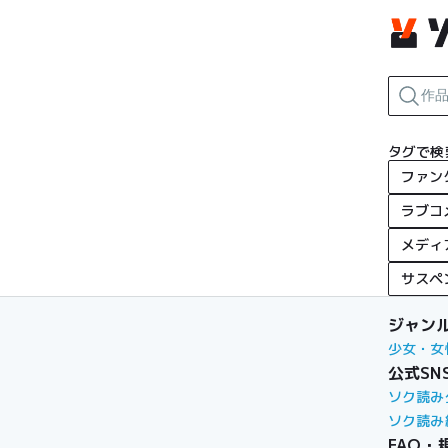
タグで検
ファン
ラブコ
メディ
サスペ
ジャン
少女・女
公式SN
ソク読み
ソク読み
FAQ・