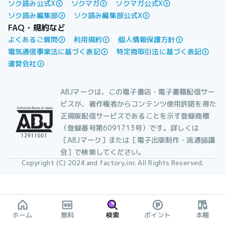
ソク読み公式X
ソクマガ
ソクマガ公式X
ソク読み編集部
ソク読み編集部公式X
FAQ・規約など
よくあるご質問
利用規約
個人情報保護方針
電気通信事業法に基づく表記
特定商取引法に基づく表記
運営会社
ABJマークは、この電子書店・電子書籍配信サー
ビスが、著作権者からコンテンツ使用許諾を得た
正規版配信サービスであることを示す登録商標
（登録番号第6091713号）です。詳しくは
［ABJマーク］または［電子出版制作・流通協議
会］で検索してください。
Copyright (C) 2024 and factory,inc All Rights Reserved.
ホーム
無料
検索
ポイント
本棚