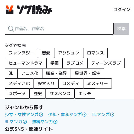
ログイン
検索
タグで検索
ファンタジー
恋愛
アクション
ロマンス
ヒューマンドラマ
学園
ラブコメ
ティーンズラブ
BL
アニメ化
職業・業界
異世界・転生
メディア化
殿堂入り
コメディ
ミステリー
スポーツ
歴史
サスペンス
エッチ
ジャンルから探す
少女・女性マンガ
少年・青年マンガ
TLマンガ
BLマンガ
無料マンガ
公式SNS・関連サイト