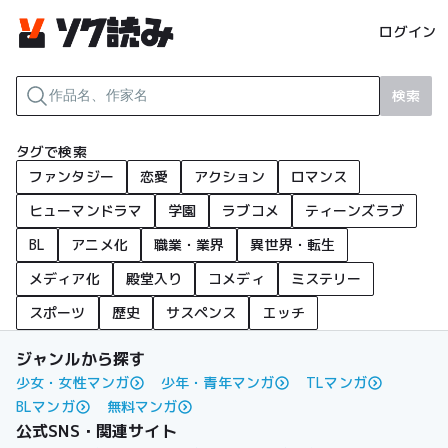
ログイン
検索
タグで検索
ファンタジー
恋愛
アクション
ロマンス
ヒューマンドラマ
学園
ラブコメ
ティーンズラブ
BL
アニメ化
職業・業界
異世界・転生
メディア化
殿堂入り
コメディ
ミステリー
スポーツ
歴史
サスペンス
エッチ
ジャンルから探す
少女・女性マンガ
少年・青年マンガ
TLマンガ
BLマンガ
無料マンガ
公式SNS・関連サイト