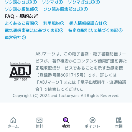
ソク読み公式X
ソクマガ
ソクマガ公式X
ソク読み編集部
ソク読み編集部公式X
FAQ・規約など
よくあるご質問
利用規約
個人情報保護方針
電気通信事業法に基づく表記
特定商取引法に基づく表記
運営会社
ABJマークは、この電子書店・電子書籍配信サー
ビスが、著作権者からコンテンツ使用許諾を得た
正規版配信サービスであることを示す登録商標
（登録番号第6091713号）です。詳しくは
［ABJマーク］または［電子出版制作・流通協議
会］で検索してください。
Copyright (C) 2024 and factory,inc All Rights Reserved.
ホーム
無料
検索
ポイント
本棚