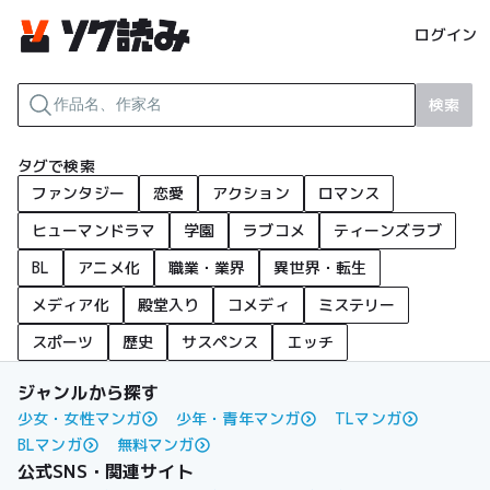
ログイン
検索
タグで検索
ファンタジー
恋愛
アクション
ロマンス
ヒューマンドラマ
学園
ラブコメ
ティーンズラブ
BL
アニメ化
職業・業界
異世界・転生
メディア化
殿堂入り
コメディ
ミステリー
スポーツ
歴史
サスペンス
エッチ
ジャンルから探す
少女・女性マンガ
少年・青年マンガ
TLマンガ
BLマンガ
無料マンガ
公式SNS・関連サイト