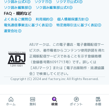
ソク読み公式X
ソクマガ
ソクマガ公式X
ソク読み編集部
ソク読み編集部公式X
FAQ・規約など
よくあるご質問
利用規約
個人情報保護方針
電気通信事業法に基づく表記
特定商取引法に基づく表記
運営会社
ABJマークは、この電子書店・電子書籍配信サー
ビスが、著作権者からコンテンツ使用許諾を得た
正規版配信サービスであることを示す登録商標
（登録番号第6091713号）です。詳しくは
［ABJマーク］または［電子出版制作・流通協議
会］で検索してください。
Copyright (C) 2024 and factory,inc All Rights Reserved.
ホーム
無料
検索
ポイント
本棚