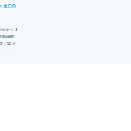
く表記
権者からコ
登録商標
たは［電子