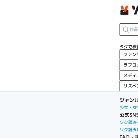
タグで検
ファン
ラブコ
メディ
サスペ
ジャン
少女・女
公式SN
ソク読み
ソク読み
FAQ・