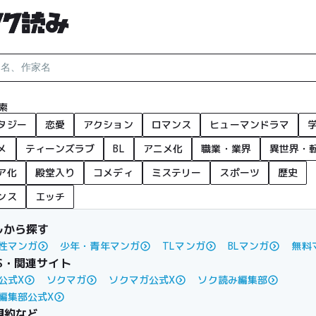
索
タジー
恋愛
アクション
ロマンス
ヒューマンドラマ
メ
ティーンズラブ
BL
アニメ化
職業・業界
異世界・
ア化
殿堂入り
コメディ
ミステリー
スポーツ
歴史
ンス
エッチ
ルから探す
性マンガ
少年・青年マンガ
TLマンガ
BLマンガ
無料
S・関連サイト
公式X
ソクマガ
ソクマガ公式X
ソク読み編集部
編集部公式X
規約など