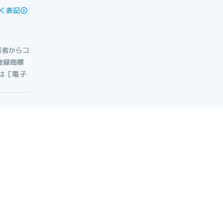
く表記
権者からコ
登録商標
たは［電子