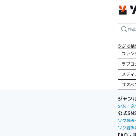
タグで検
ファン
ラブコ
メディ
サスペ
ジャン
少女・女
公式SN
ソク読み
ソク読み
FAQ・