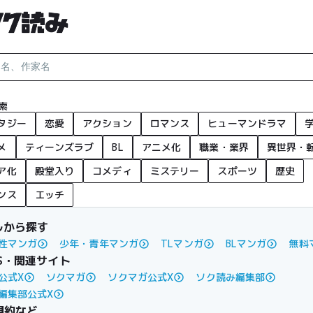
索
タジー
恋愛
アクション
ロマンス
ヒューマンドラマ
メ
ティーンズラブ
BL
アニメ化
職業・業界
異世界・
ア化
殿堂入り
コメディ
ミステリー
スポーツ
歴史
ンス
エッチ
ルから探す
性マンガ
少年・青年マンガ
TLマンガ
BLマンガ
無料
S・関連サイト
公式X
ソクマガ
ソクマガ公式X
ソク読み編集部
編集部公式X
規約など