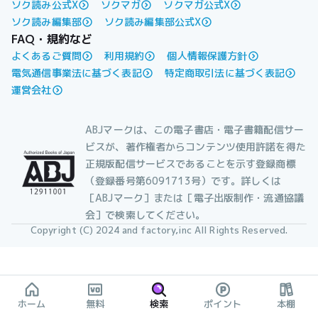
ソク読み公式X
ソクマガ
ソクマガ公式X
ソク読み編集部
ソク読み編集部公式X
FAQ・規約など
よくあるご質問
利用規約
個人情報保護方針
電気通信事業法に基づく表記
特定商取引法に基づく表記
運営会社
ABJマークは、この電子書店・電子書籍配信サー
ビスが、著作権者からコンテンツ使用許諾を得た
正規版配信サービスであることを示す登録商標
（登録番号第6091713号）です。詳しくは
［ABJマーク］または［電子出版制作・流通協議
会］で検索してください。
Copyright (C) 2024 and factory,inc All Rights Reserved.
ホーム
無料
検索
ポイント
本棚