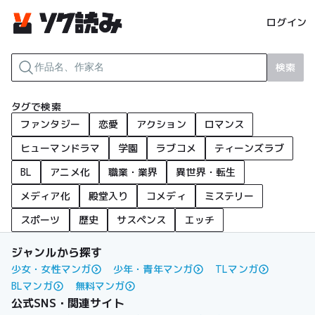
ログイン
検索
タグで検索
ファンタジー
恋愛
アクション
ロマンス
ヒューマンドラマ
学園
ラブコメ
ティーンズラブ
BL
アニメ化
職業・業界
異世界・転生
メディア化
殿堂入り
コメディ
ミステリー
スポーツ
歴史
サスペンス
エッチ
ジャンルから探す
少女・女性マンガ
少年・青年マンガ
TLマンガ
BLマンガ
無料マンガ
公式SNS・関連サイト